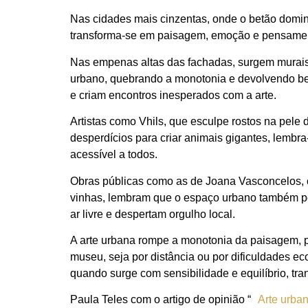
Nas cidades mais cinzentas, onde o betão domin
transforma-se em paisagem, emoção e pensament
Nas empenas altas das fachadas, surgem murais c
urbano, quebrando a monotonia e devolvendo bele
e criam encontros inesperados com a arte.
Artistas como Vhils, que esculpe rostos na pele 
desperdícios para criar animais gigantes, lembra
acessível a todos.
Obras públicas como as de Joana Vasconcelos, 
vinhas, lembram que o espaço urbano também pode
ar livre e despertam orgulho local.
A arte urbana rompe a monotonia da paisagem, pr
museu, seja por distância ou por dificuldades e
quando surge com sensibilidade e equilíbrio, tr
Paula Teles com o artigo de opinião “
Arte urban