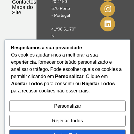
Contactos
20 4150-
Mapa do
570 Porto
Site
- Portugal
41º08'51,70"
N
8º39'41,76"
Respeitamos a sua privacidade
W
Os cookies ajudam-nos a melhorar a sua
experiência, fornecer conteúdo personalizado e
+351 228
analisar o tráfego. Pode escolher quais os cookies a
328 115
permitir clicando em
Personalizar
. Clique em
geral@institutodemobilidade.org
Subscreva
Aceitar Todos
para consentir ou
Rejeitar Todos
a
para recusar cookies não essenciais.
Newsletter
Personalizar
Send
Rejeitar Todos