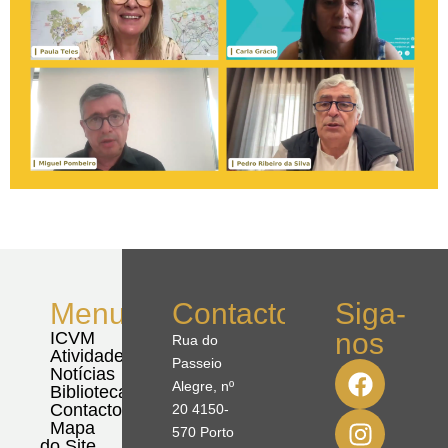
Menu
Contactos
Siga-
nos
ICVM
Rua do
Atividades
Passeio
Notícias
Alegre, nº
Biblioteca
Contactos
20 4150-
Mapa
570 Porto
do Site