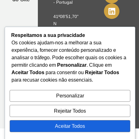
- Portugal
41º08'51,70"
N
8º39'41,76"
Respeitamos a sua privacidade
W
Os cookies ajudam-nos a melhorar a sua
experiência, fornecer conteúdo personalizado e
+351 228
analisar o tráfego. Pode escolher quais os cookies a
328 115
permitir clicando em
Personalizar
. Clique em
geral@institutodemobilidade.org
Aceitar Todos
para consentir ou
Rejeitar Todos
Subscreva
a
para recusar cookies não essenciais.
Newsletter
Personalizar
Send
Rejeitar Todos
Aceitar Todos