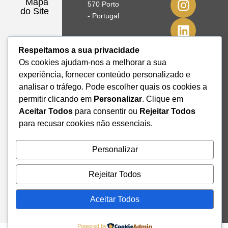
Mapa
570 Porto
do Site
- Portugal
41º08'51,70"
Respeitamos a sua privacidade
N
Os cookies ajudam-nos a melhorar a sua
8º39'41,76"
W
experiência, fornecer conteúdo personalizado e
analisar o tráfego. Pode escolher quais os cookies a
+351 228
permitir clicando em
Personalizar
. Clique em
328 115
Aceitar Todos
para consentir ou
Rejeitar Todos
geral@institutodemobilidade.org
para recusar cookies não essenciais.
Subscreva
a
Newsletter
Personalizar
Rejeitar Todos
Send
Aceitar Todos
Powered by