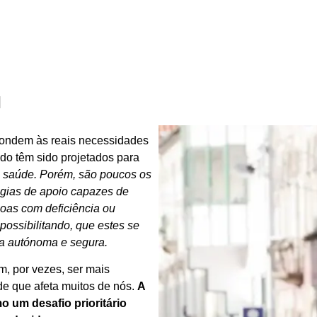
M
spondem às reais necessidades
do têm sido projetados para
 saúde. Porém, são poucos os
ogias de apoio capazes de
oas com deficiência ou
ossibilitando, que estes se
a autónoma e segura.
m, por vezes, ser mais
de que afeta muitos de nós.
A
o um desafio prioritário