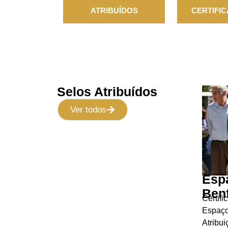
ATRIBUÍDOS
CERTIFIC
Selos Atribuídos
Ver todos
Esp
Benf
Certifi
Espaço
Atribui