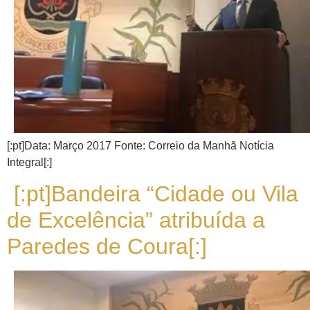
[:pt]Data: Março 2017 Fonte: Correio da Manhã Notícia
Integral[:]
[:pt]Bandeira “Cidade ou Vila
de Excelência” atribuída a
Paredes de Coura[:]