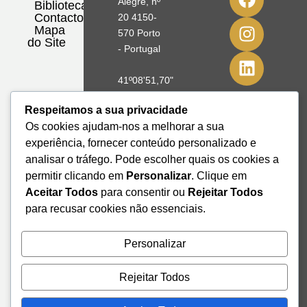
Alegre, nº
Biblioteca
Contactos
20 4150-
Mapa
570 Porto
do Site
- Portugal
41º08'51,70"
N
Respeitamos a sua privacidade
8º39'41,76"
Os cookies ajudam-nos a melhorar a sua
W
experiência, fornecer conteúdo personalizado e
+351 228
analisar o tráfego. Pode escolher quais os cookies a
328 115
permitir clicando em
Personalizar
. Clique em
geral@institutodemobilidade.org
Aceitar Todos
para consentir ou
Rejeitar Todos
Subscreva
para recusar cookies não essenciais.
a
Newsletter
Personalizar
Rejeitar Todos
Send