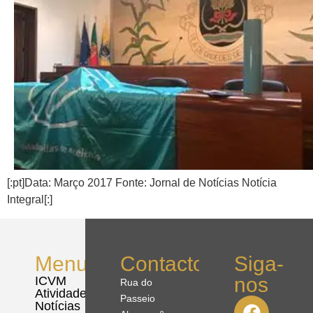
[:pt]Data: Março 2017 Fonte: Jornal de Notícias Notícia
Integral[:]
Menu
Contactos
Siga-
nos
ICVM
Rua do
Atividades
Passeio
Notícias