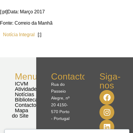
[:pt]Data: Março 2017
Fonte: Correio da Manhã
Notícia Integral
[:]
Menu
Contactos
Siga-
nos
ICVM
Rua do
Atividades
Passeio
Notícias
Alegre, nº
Biblioteca
Contactos
20 4150-
Mapa
570 Porto
do Site
- Portugal
41º08'51,70"