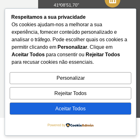
41º08'51,70"
N
Respeitamos a sua privacidade
8º39'41,76"
Os cookies ajudam-nos a melhorar a sua
W
experiência, fornecer conteúdo personalizado e
analisar o tráfego. Pode escolher quais os cookies a
+351 228
permitir clicando em
Personalizar
. Clique em
328 115
Aceitar Todos
para consentir ou
Rejeitar Todos
geral@institutodemobilidade.org
Subscreva
para recusar cookies não essenciais.
a
Newsletter
Personalizar
Rejeitar Todos
Send
Aceitar Todos
Powered by