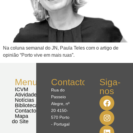
Na coluna semanal do JN, Paula Teles com o artigo de
opinião “Porto vive em mais ruas”.
Menu
Contactos
Siga-
nos
ICVM
Rua do
Atividades
Passeio
Notícias
Alegre, nº
Biblioteca
Contactos
20 4150-
Mapa
570 Porto
do Site
- Portugal