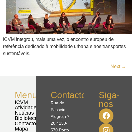
ICVM integrou, mais uma vez, o encontro europeu de
referência dedicado à mobilidade urbana e aos transportes
sustentáveis.
Next
→
Menu
Contactos
Siga-
nos
ICVM
Rua do
Atividades
Passeio
Notícias
Alegre, nº
Biblioteca
Contactos
20 4150-
Mapa
570 Porto