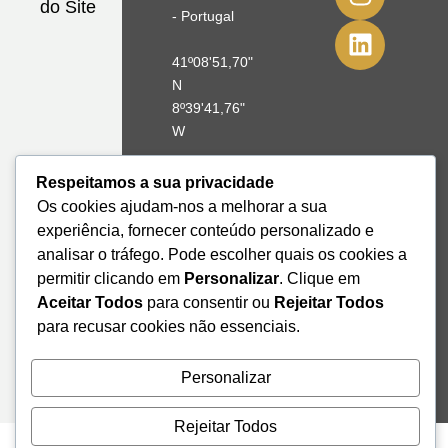
do Site
- Portugal
41º08'51,70"
N
8º39'41,76"
W
+351 228
Respeitamos a sua privacidade
328 115
Os cookies ajudam-nos a melhorar a sua
geral@institutodemobilidade.org
experiência, fornecer conteúdo personalizado e
Subscreva
analisar o tráfego. Pode escolher quais os cookies a
a
Newsletter
permitir clicando em
Personalizar
. Clique em
Aceitar Todos
para consentir ou
Rejeitar Todos
para recusar cookies não essenciais.
Send
Personalizar
Rejeitar Todos