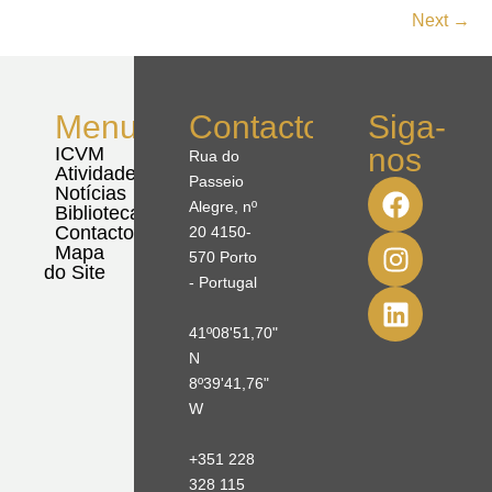
Next
→
Menu
Contactos
Siga-
nos
ICVM
Rua do
Atividades
Passeio
Notícias
Alegre, nº
Biblioteca
Contactos
20 4150-
Mapa
570 Porto
do Site
- Portugal
41º08'51,70"
N
8º39'41,76"
W
+351 228
328 115