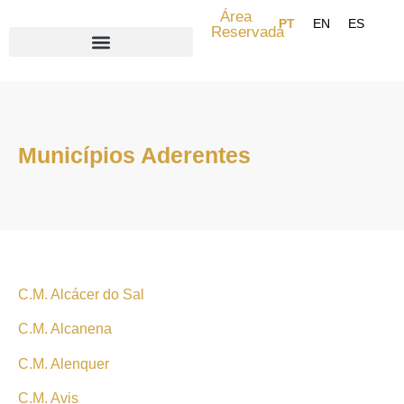
content
Área
Reservada
Search for:
Municípios Aderentes
C.M. Alcácer do Sal
C.M. Alcanena
C.M. Alenquer
C.M. Avis