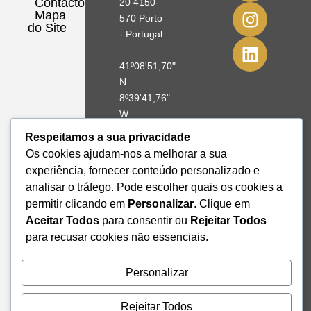
Contactos
20 4150-
Mapa
570 Porto
do Site
- Portugal
41º08'51,70"
N
8º39'41,76"
W
Respeitamos a sua privacidade
+351 228
Os cookies ajudam-nos a melhorar a sua
328 115
experiência, fornecer conteúdo personalizado e
geral@institutodemobilidade.org
analisar o tráfego. Pode escolher quais os cookies a
Subscreva
a
permitir clicando em
Personalizar
. Clique em
Newsletter
Aceitar Todos
para consentir ou
Rejeitar Todos
para recusar cookies não essenciais.
Send
Personalizar
Rejeitar Todos